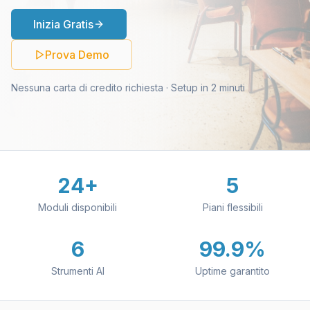
Inizia Gratis
Prova Demo
Nessuna carta di credito richiesta · Setup in 2 minuti
24+
5
Moduli disponibili
Piani flessibili
6
99.9%
Strumenti AI
Uptime garantito