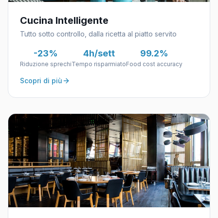
Cucina Intelligente
Tutto sotto controllo, dalla ricetta al piatto servito
-23%
4h/sett
99.2%
Riduzione sprechi
Tempo risparmiato
Food cost accuracy
Scopri di più