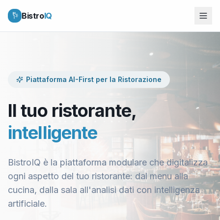
Bistro
IQ
Piattaforma AI-First per la Ristorazione
Il tuo ristorante,
intelligente
BistroIQ è la piattaforma modulare che digitalizza
ogni aspetto del tuo ristorante: dal menu alla
cucina, dalla sala all'analisi dati con intelligenza
artificiale.