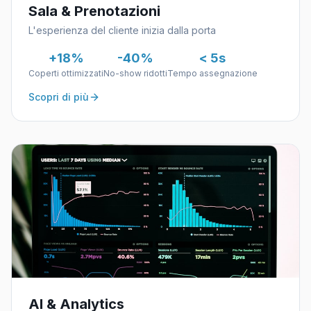
Sala & Prenotazioni
L'esperienza del cliente inizia dalla porta
+18%
-40%
< 5s
Coperti ottimizzati
No-show ridotti
Tempo assegnazione
Scopri di più
AI & Analytics